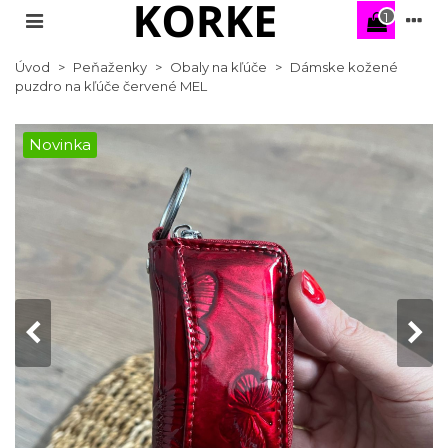
1
Úvod
>
Peňaženky
>
Obaly na kľúče
>
Dámske kožené
puzdro na kľúče červené MEL
Novinka