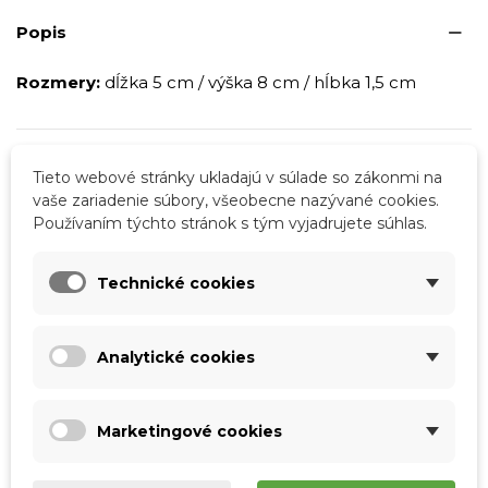
Popis
Rozmery:
dĺžka 5 cm / výška 8 cm / hĺbka 1,5 cm
Podrobnosti o produkte
Tieto webové stránky ukladajú v súlade so zákonmi na
vaše zariadenie súbory, všeobecne nazývané cookies.
Tabuľka vlastností
Používaním týchto stránok s tým vyjadrujete súhlas.
Farba
Červená
Technické cookies
Materiál
Pravá koža
Skladová dostupnosť
Odosielame IHNEĎ
Analytické cookies
Pohlavie
Ženy
Farba kovania
Strieborné kovanie
Marketingové cookies