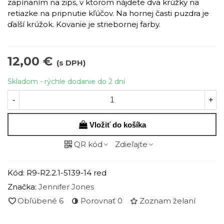
zapínaním na zips, v ktorom nájdete dva krúžky na
retiazke na pripnutie kľúčov. Na hornej časti puzdra je
ďalší krúžok. Kovanie je striebornej farby.
12,00 €
(s DPH)
Skladom - rýchle dodanie do 2 dní
-
+
Vložiť do košíka
QR kód
Zdieľajte
Kód:
R9-R2.2.1-5139-14 red
Značka:
Jennifer Jones
Obľúbené
6
Porovnať
0
Zoznam želaní