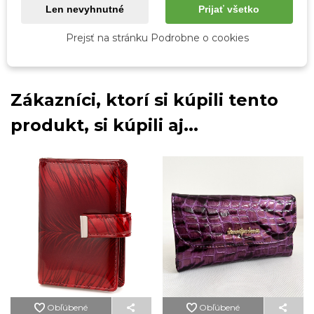
Mohlo by sa vám tiež páčiť
Len nevyhnutné
Prijať všetko
Prejsť na stránku Podrobne o cookies
Žiadne položky
Zákazníci, ktorí si kúpili tento
produkt, si kúpili aj...
Obľúbené
Obľúbené