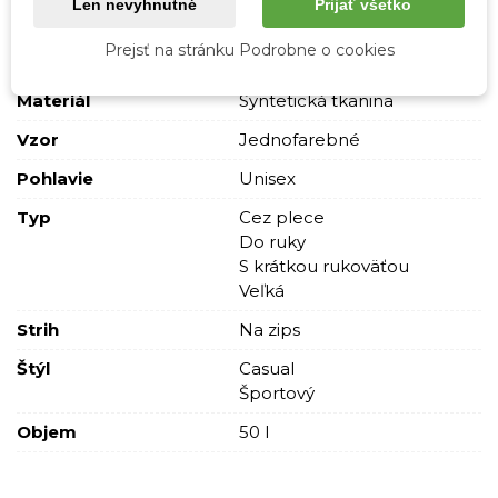
Tabuľka vlastností
Len nevyhnutné
Prijať všetko
Prejsť na stránku Podrobne o cookies
Farba
Zelená
Materiál
Syntetická tkanina
Vzor
Jednofarebné
Pohlavie
Unisex
Typ
Cez plece
Do ruky
S krátkou rukoväťou
Veľká
Strih
Na zips
Štýl
Casual
Športový
Objem
50 l