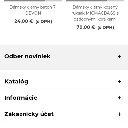
Dámsky čierny batoh 7l
Dámsky čierny kožený
DEVON
ruksak MICMACBAGS s
ozdobnými korálkami
24,00 €
(s DPH)
79,00 €
(s DPH)
Odber noviniek
Katalóg
Informácie
Zákaznícky účet