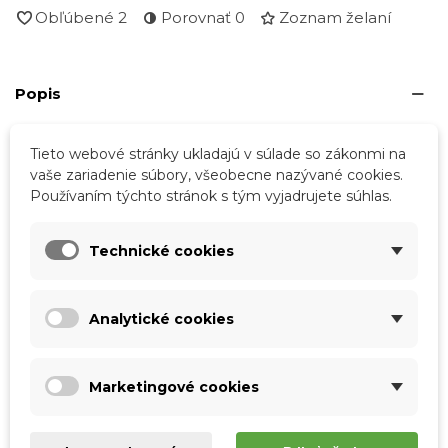
Obľúbené
2
Porovnať
0
Zoznam želaní
Popis
Rozmery:
Tieto webové stránky ukladajú v súlade so zákonmi na
vaše zariadenie súbory, všeobecne nazývané cookies.
- Dĺžka 30 cm
Používaním týchto stránok s tým vyjadrujete súhlas.
- Výška 50 cm
Technické cookies
- Hĺbka 36 cm
- Hmotnosť 1 kg
Analytické cookies
- Objem 50 l
Marketingové cookies
Podrobnosti o produkte