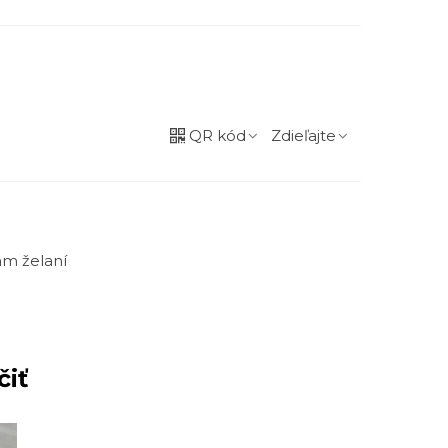
QR kód
Zdieľajte
m želaní
čiť