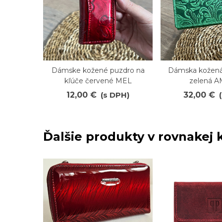
Dámske kožené puzdro na
Dámska kožená
Obľúbené
Obľúbené
kľúče červené MEL
zelená 
12,00 €
(s DPH)
32,00 €
Ďalšie produkty v rovnakej k