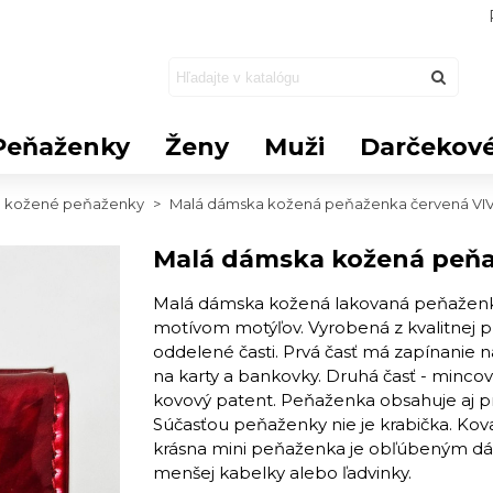
Peňaženky
Ženy
Muži
Darčekové
 kožené peňaženky
>
Malá dámska kožená peňaženka červená VI
Malá dámska kožená peňa
Malá dámska kožená lakovaná peňaženka
motívom motýľov. Vyrobená z kvalitnej p
oddelené časti. Prvá časť má zapínanie 
na karty a bankovky. Druhá časť - mincov
kovový patent. Peňaženka obsahuje aj pri
Súčasťou peňaženky nie je krabička. Kovan
krásna mini peňaženka je obľúbeným dá
menšej kabelky alebo ľadvinky.