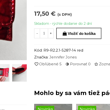
17,50 €
(s DPH)
Skladom - rýchle dodanie do 2 dní
Vložiť do košíka
-
+
Kód:
R9-R2.2.1-5287-14 red
Značka:
Jennifer Jones
Obľúbené
5
Porovnať
0
Zozna
Mohlo by sa vám tiež pá
Novinka
Novinka