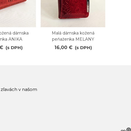
kožená dámska
Malá dámska kožená
Dámska
ené
Obľúbené
O
nka ANIKA
peňaženka MELANY
če
 €
(s DPH)
16,00 €
(s DPH)
27
a zľavách v našom
0