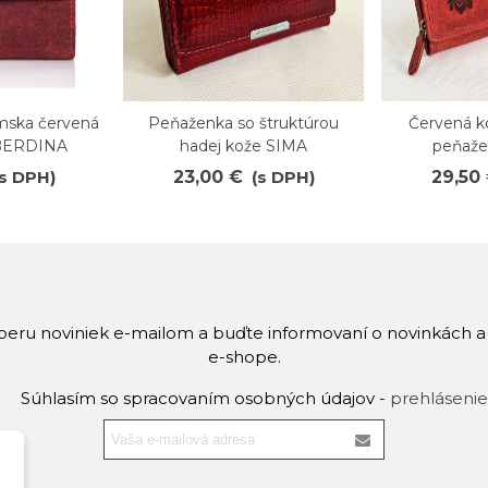
mska červená
Peňaženka so štruktúrou
Červená 
Obľúbené
Obľúb
BERDINA
hadej kože SIMA
peňaže
(s DPH)
23,00 €
(s DPH)
29,50
dberu noviniek e-mailom a buďte informovaní o novinkách 
e-shope.
Súhlasím so spracovaním osobných údajov -
prehlásenie