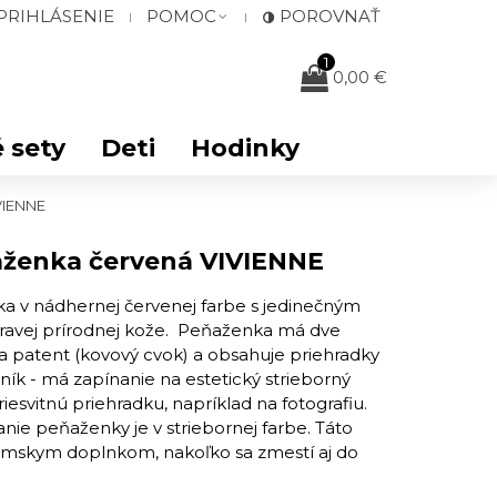
PRIHLÁSENIE
POMOC
POROVNAŤ
1
0,00 €
 sety
Deti
Hodinky
VIENNE
ženka červená VIVIENNE
 v nádhernej červenej farbe s jedinečným
ravej prírodnej kože. Peňaženka ​má dve
na patent (kovový cvok) a obsahuje priehradky
ník - má zapínanie na estetický strieborný
esvitnú priehradku, napríklad na fotografiu.
ie ​peňaženky je ​v striebornej farbe. Táto
mskym doplnkom, nakoľko sa zmestí aj do