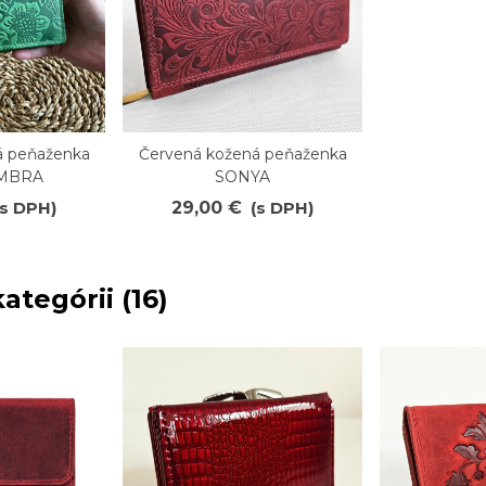
 peňaženka
Červená kožená peňaženka
Obľúbené
AMBRA
SONYA
(s DPH)
29,00 €
(s DPH)
ategórii (16)