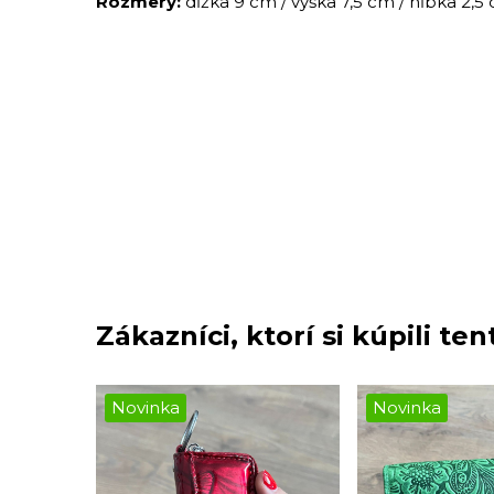
Rozmery:
dĺžka 9 cm / výška 7,5 cm / hĺbka 2,5
Zákazníci, ktorí si kúpili tent
Novinka
Novinka