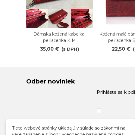
Dámska kožená kabelka-
Kožená malá dá
Obľúbené
Obľúbené
peňaženka KIM
peňaženka 
35,00 €
(s DPH)
22,50 €
Odber noviniek
Prihláste sa k o
Tieto webové stránky ukladajú v súlade so zákonmi na
vaše zariadenie súbory, všeobecne nazývané cookies.