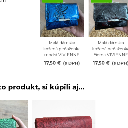
 cm
Malá dámska
Malá dámska
Obľúbené
Obľúbené
kožená peňaženka
kožená peňaženk
modrá VIVIENNE
čierna VIVIENNE
17,50 €
(s DPH)
17,50 €
(s DPH
o produkt, si kúpili aj...