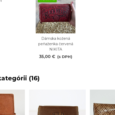
m
Dámska kožená
Obľúbené
peňaženka červená
NIKITA
35,00 €
(s DPH)
ategórii (16)