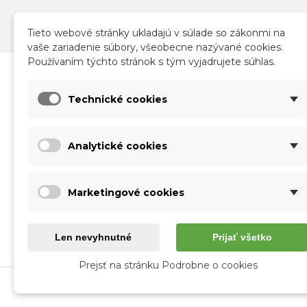
Tieto webové stránky ukladajú v súlade so zákonmi na
vaše zariadenie súbory, všeobecne nazývané cookies.
Používaním týchto stránok s tým vyjadrujete súhlas.
Katalóg
Infor
Technické cookies
Nové produkty
Obch
Akcie a zľavy
Sprac
Analytické cookies
Kontakt
Doruč
Vráte
Form
Marketingové cookies
O nás
Použí
Veľk
Len nevyhnutné
Prijať všetko
Prejsť na stránku Podrobne o cookies
korke.sk © 2026 Všetky autorské práva vyhrade