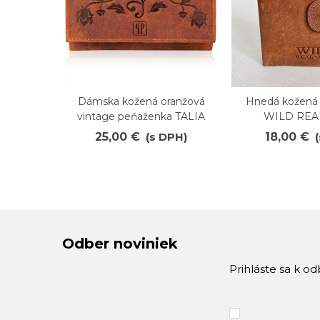
Dámska kožená oranžová
Hnedá kožená
Obľúbené
Obľúbené
vintage peňaženka TALIA
WILD REA
25,00 €
(s DPH)
18,00 €
Odber noviniek
Prihláste sa k o