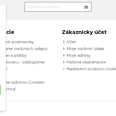
mácie
Zákaznícky účet
odné podmienky
Účet
ovanie osobných údajov
Moje osobné údaje
enie a platby
Moje adresy
nie tovaru - odstúpenie
História objednávok
ulár
Nastavení souborů cooki
vanie súborov Cookies
oobchod
né.