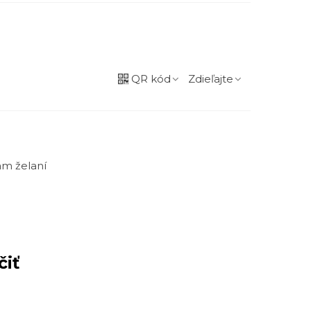
QR kód
Zdieľajte
m želaní
čiť