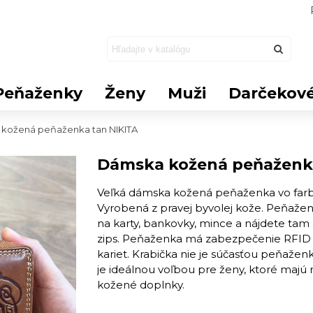
Peňaženky
Ženy
Muži
Darčekové
kožená peňaženka tan NIKITA
Dámska kožená peňaženka
Veľká dámska kožená peňaženka vo farbe
Vyrobená z pravej byvolej kože. Peňažen
na karty, bankovky, mince a nájdete tam 
zips. Peňaženka má zabezpečenie RFID -
kariet. Krabička nie je súčasťou peňažen
je ideálnou voľbou pre ženy, ktoré majú 
kožené doplnky.