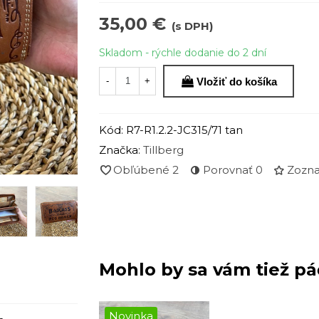
35,00 €
(s DPH)
Skladom - rýchle dodanie do 2 dní
Vložiť do košíka
-
+
Kód:
R7-R1.2.2-JC315/71 tan
Značka:
Tillberg
Obľúbené
2
Porovnať
0
Zozna
Mohlo by sa vám tiež pá
Novinka