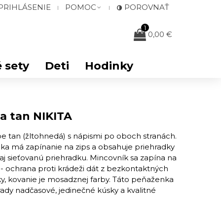
PRIHLÁSENIE
POMOC
POROVNAŤ
1
0,00 €
 sety
Deti
Hodinky
 tan NIKITA
 tan (žltohnedá) s nápismi po oboch stranách.
ka má zapínanie na zips a obsahuje priehradky
aj sieťovanú priehradku. Mincovník sa zapína na
 ochrana proti krádeži dát z bezkontaktných
ky, kovanie je mosadznej farby. Táto peňaženka
rady nadčasové, jedinečné kúsky a kvalitné