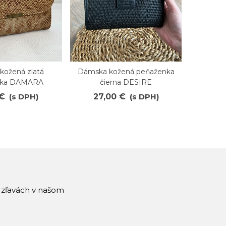
kožená zlatá
Dámska kožená peňaženka
Kožená
ené
Obľúbené
O
nka DAMARA
čierna DESIRE
peň
 €
(s DPH)
27,00 €
(s DPH)
27
a zľavách v našom