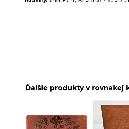
Rozmery:
dĺžka 18 cm / výška 11 cm / hĺbka 3 c
Ďalšie produkty v rovnakej k