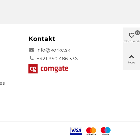
0
Kontakt
Obľúbené
info@korke.sk
+421 950 486 336
Hore
es