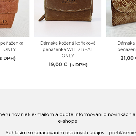
 peňaženka
Dámska kožená koňaková
Dámska 
Obľúbené
Obľúb
L ONLY
peňaženka WILD REAL
peňaže
ONLY
(s DPH)
21,00
19,00 €
(s DPH)
dberu noviniek e-mailom a buďte informovaní o novinkách 
e-shope.
Súhlasím so spracovaním osobných údajov -
prehlásenie