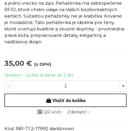
a jedno vrecko na zips. Peňaženka má zabezpečenie
RFID, ktoré chráni údaje na Vašich bezkontaktných
kartách. Súčasťou peňaženky nie je krabička. Kovanie
je mosadzné. Táto peňaženka je ideálna pre ženy,
ktoré oceňujú kvalitné a vkusné doplnky - prvotriedna
pravá koža, prepracované detaily, elegantný a
nadčasový dizajn.
35,00 €
(s DPH)
Skladom - rýchle dodanie do 2 dní
-
+
Vložiť do košíka
QR kód
Zdieľajte
Kód:
R81-7.1.2-17992 darkbrown