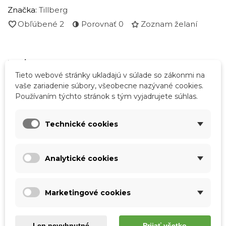
Značka:
Tillberg
Obľúbené
2
Porovnať
0
Zoznam želaní
Popis
Tieto webové stránky ukladajú v súlade so zákonmi na
Rozmery:
dĺžka 16,5 cm / výška 9,5 cm / hĺbka 3,5 cm
vaše zariadenie súbory, všeobecne nazývané cookies.
Používaním týchto stránok s tým vyjadrujete súhlas.
Podrobnosti o produkte
Technické cookies
Tabuľka vlastností
Analytické cookies
Farba
Tmavohnedá
Materiál
Pravá koža
Marketingové cookies
Skladová dostupnosť
Odosielame IHNEĎ
Len nevyhnutné
Prijať všetko