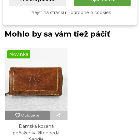
Pohlavie
Ženy
Farba kovania
Mosadzná
Prejsť na stránku Podrobne o cookies
Mohlo by sa vám tiež páčiť
Novinka
Obľúbené
Dámska kožená
peňaženka žltohnedá
Sandia