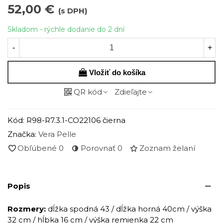
52,00 €
(s DPH)
Skladom - rýchle dodanie do 2 dní
-
+
Vložiť do košíka
QR kód
Zdieľajte
Kód:
R98-R7.3.1-CO22106 čierna
Značka:
Vera Pelle
Obľúbené
0
Porovnať
0
Zoznam želaní
Popis
Rozmery:
dĺžka spodná 43 / dĺžka horná 40cm / výška
32 cm / hĺbka 16 cm / výška remienka 22 cm