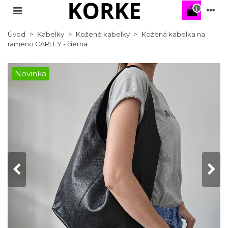
1
Úvod
>
Kabelky
>
Kožené kabelky
>
Kožená kabelka na
rameno CARLEY - čierna
Novinka