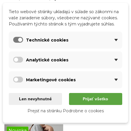
Tieto webové stránky ukladajú v súlade so zákonmi na
vaše zariadenie súbory, všeobecne nazývané cookies.
Podrobnosti o produkte
Používaním týchto stránok s tým vyjadrujete súhlas.
Tabuľka vlastností
Technické cookies
Farba
Čierna
Materiál
Pravá koža
Analytické cookies
Skladová dostupnosť
Odosielame IHNEĎ
Pohlavie
Ženy
Marketingové cookies
Formát A4
ÁNO
Len nevyhnutné
Prijať všetko
Mohlo by sa vám tiež páčiť
Prejsť na stránku Podrobne o cookies
Novinka