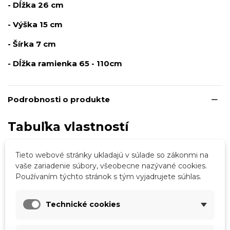
- Dĺžka 26 cm
- Výška 15 cm
- Šírka 7 cm
- Dĺžka ramienka 65 - 110cm
Podrobnosti o produkte
Tabuľka vlastností
Farba
Fuksia
Tieto webové stránky ukladajú v súlade so zákonmi na
Čierna
vaše zariadenie súbory, všeobecne nazývané cookies.
Používaním týchto stránok s tým vyjadrujete súhlas.
Materiál
Eko koža
Vzor
So vzorom
Technické cookies
Zvierací vzor
Skladová dostupnosť
Odosielame IHNEĎ