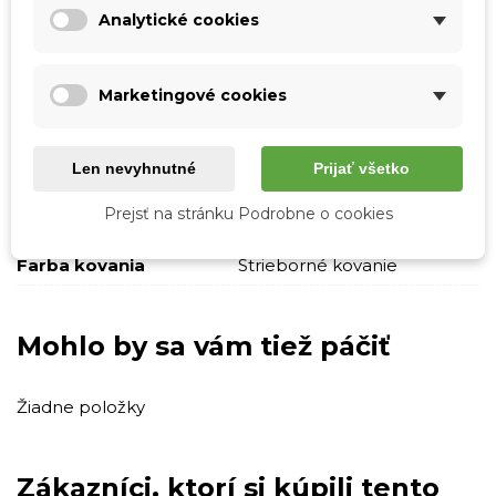
Analytické cookies
Pohlavie
Ženy
Typ
Cez plece
Marketingové cookies
Crossbody
Malé
Strih
Na zips
Len nevyhnutné
Prijať všetko
Štýl
Casual
Prejsť na stránku Podrobne o cookies
Elegantný
Farba kovania
Strieborné kovanie
Mohlo by sa vám tiež páčiť
Žiadne položky
Zákazníci, ktorí si kúpili tento