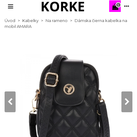
1
Úvod
>
Kabelky
>
Na rameno
>
Dámska čierna kabelka na
mobil AMARA