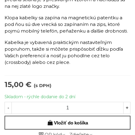
na nej zlaté logo značky.
Klopa kabelky sa zapína na magnetickú patentku a
pod ňou sú dve vrecká so zapínaním na zips, ktoré
pojmú mobilný telefón, peňaženku a ďalšie drobnosti.
Kabelka je vybavená praktickým nastaviteľným
popruhom, takže si môžete prispôsobiť dĺžku podľa
Vašich preferencií a nosiť ju pohodlne cez telo
(crossbody) alebo cez plece.
15,00 €
(s DPH)
Skladom - rýchle dodanie do 2 dní
-
+
Vložiť do košíka
QR kód
Zdieľajte