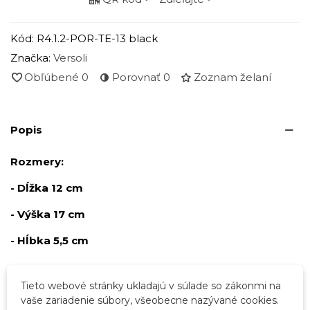
Kód:
R4.1.2-POR-TE-13 black
Značka:
Versoli
Obľúbené
0
Porovnať
0
Zoznam želaní
Popis
Rozmery:
- Dĺžka 12 cm
- Výška 17 cm
- Hĺbka 5,5 cm
Tieto webové stránky ukladajú v súlade so zákonmi na
Podrobnosti o produkte
vaše zariadenie súbory, všeobecne nazývané cookies.