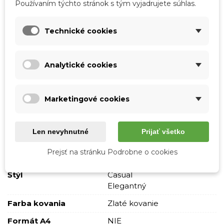
Používaním týchto stránok s tým vyjadrujete súhlas.
Tabuľka vlastností
Technické cookies
Farba
Čierna
Materiál
Eko koža
Analytické cookies
Vzor
Jednofarebné
Prešívané
S nápisom
Marketingové cookies
Skladová dostupnosť
Odosielame IHNEĎ
Pohlavie
Ženy
Len nevyhnutné
Prijať všetko
Typ
Cez plece
Prejsť na stránku Podrobne o cookies
Crossbody
Štýl
Casual
Elegantný
Farba kovania
Zlaté kovanie
Formát A4
NIE