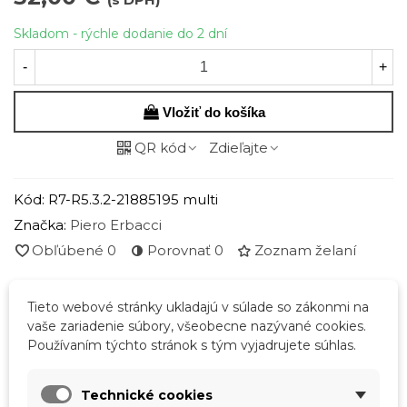
Skladom - rýchle dodanie do 2 dní
-
+
Vložiť do košíka
QR kód
Zdieľajte
Kód:
R7-R5.3.2-21885195 multi
Značka:
Piero Erbacci
Obľúbené
0
Porovnať
0
Zoznam želaní
Tieto webové stránky ukladajú v súlade so zákonmi na
Popis
vaše zariadenie súbory, všeobecne nazývané cookies.
Používaním týchto stránok s tým vyjadrujete súhlas.
Rozmery kabelky:
dĺžka horná 54 cm / dĺžka dolná 35
/ výška 36 cm / hĺbka podstavy 21 cm / výška rúčok 28
Technické cookies
cm