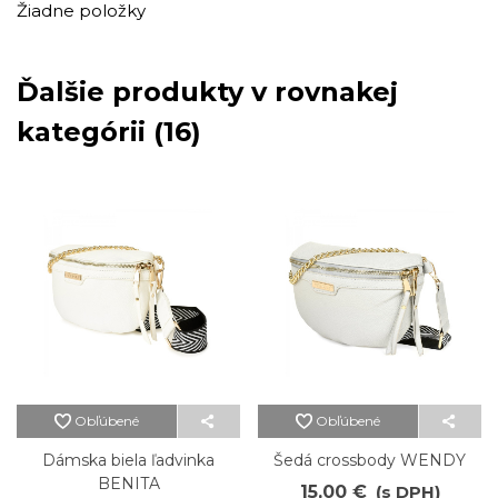
Žiadne položky
Ďalšie produkty v rovnakej
kategórii (16)
Obľúbené
Obľúbené
Dámska biela ľadvinka
Šedá crossbody WENDY
BENITA
15,00 €
(s DPH)