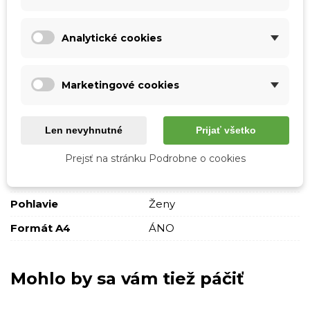
Analytické cookies
Podrobnosti o produkte
Tabuľka vlastností
Marketingové cookies
Farba
Béžová
Len nevyhnutné
Prijať všetko
Materiál
Raffia
špagát
Prejsť na stránku Podrobne o cookies
Skladová dostupnosť
Odosielame IHNEĎ
Pohlavie
Ženy
Formát A4
ÁNO
Mohlo by sa vám tiež páčiť