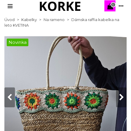
1
Úvod
>
Kabelky
>
Na rameno
>
Dámska raffia kabelka na
leto KVETINA
Novinka