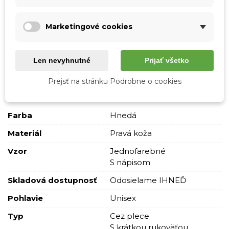
- Výška 40 cm
- Hĺbka 10 cm
Marketingové cookies
Len nevyhnutné
Prijať všetko
Podrobnosti o produkte
Prejsť na stránku Podrobne o cookies
Tabuľka vlastností
Farba
Hnedá
Materiál
Pravá koža
Vzor
Jednofarebné
S nápisom
Skladová dostupnosť
Odosielame IHNEĎ
Pohlavie
Unisex
Typ
Cez plece
S krátkou rukoväťou