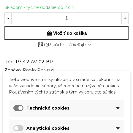
Skladom - rýchle dodanie do 2 dní
-
+
Vložiť do košíka
QR kód
Zdieľajte
Kód:
R3.4.2-AV-02-BR
Značka:
Paolo Peruzzi
Obľúbené
0
Porovnať
0
Zoznam želaní
Tieto webové stránky ukladajú v súlade so zákonmi na
vaše zariadenie súbory, všeobecne nazývané cookies.
Používaním týchto stránok s tým vyjadrujete súhlas.
Popis
Technické cookies
Rozmery:
- Dĺžka 35 cm
Analytické cookies