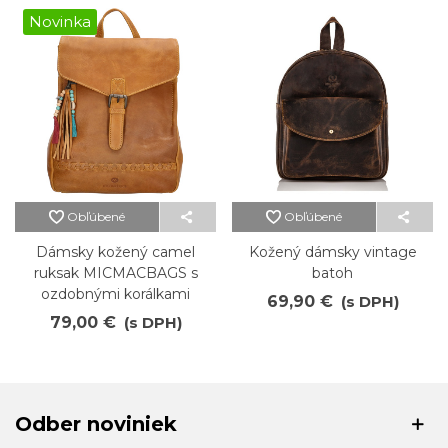
Novinka
Obľúbené
Obľúbené
Dámsky kožený camel
Kožený dámsky vintage
ruksak MICMACBAGS s
batoh
ozdobnými korálkami
69,90 €
(s DPH)
79,00 €
(s DPH)
Odber noviniek