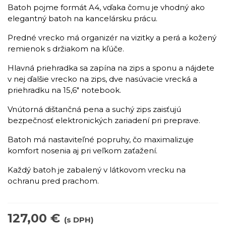
Batoh pojme formát A4, vďaka čomu je vhodný ako
elegantný batoh na kancelársku prácu.
Predné vrecko má organizér na vizitky a perá a kožený
remienok s držiakom na kľúče.
Hlavná priehradka sa zapína na zips a sponu a nájdete
v nej ďalšie vrecko na zips, dve nasúvacie vrecká a
priehradku na 15,6" notebook.
Vnútorná dištančná pena a suchý zips zaisťujú
bezpečnosť elektronických zariadení pri preprave.
Batoh má nastaviteľné popruhy, čo maximalizuje
komfort nosenia aj pri veľkom zaťažení.
Každý batoh je zabalený v látkovom vrecku na
ochranu pred prachom.
127,00 €
(s DPH)