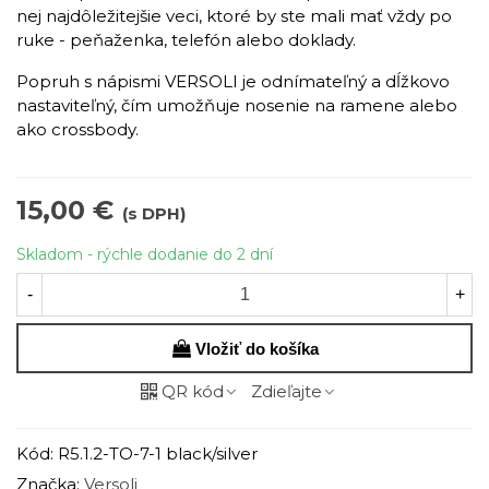
nej najdôležitejšie veci, ktoré by ste mali mať vždy po
ruke - peňaženka, telefón alebo doklady.
Popruh s nápismi VERSOLI je odnímateľný a dĺžkovo
nastaviteľný, čím umožňuje nosenie na ramene alebo
ako crossbody.
15,00 €
(s DPH)
Skladom - rýchle dodanie do 2 dní
-
+
Vložiť do košíka
QR kód
Zdieľajte
Kód:
R5.1.2-TO-7-1 black/silver
Značka:
Versoli