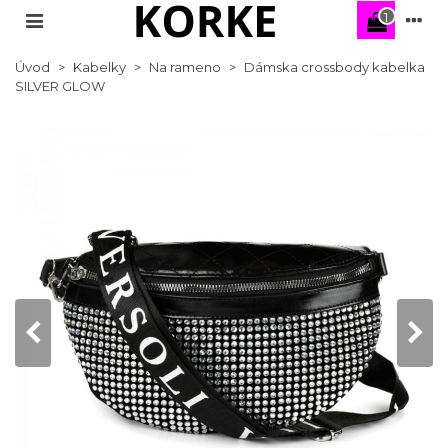
1
Úvod
>
Kabelky
>
Na rameno
>
Dámska crossbody kabelka
SILVER GLOW