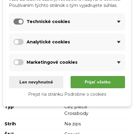
Používaním týchto stránok s tým vyjadrujete súhlas.
Podrobnosti o produkte
Technické cookies
Tabuľka vlastností
Farba
Čierna
Analytické cookies
Materiál
Polyester
Polyuretán
Marketingové cookies
Vzor
Jednofarebné
S nápisom
Len nevyhnutné
Prijať všetko
Skladová dostupnosť
Odosielame IHNEĎ
Prejsť na stránku Podrobne o cookies
Pohlavie
Ženy
Typ
Cez plece
Crossbody
Strih
Na zips