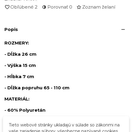
Obľúbené
2
Porovnať
0
Zoznam želaní
Popis
ROZMERY:
- Dĺžka 26 cm
- Výška 15 cm
- Hĺbka 7 cm
- Dĺžka popruhu 65 - 110 cm
MATERIÁL:
- 60% Polyuretán
- 40% Polyester
Tieto webové stránky ukladajú v súlade so zákonmi na
vaše zariadenie súbory, všeobecne nazývané cookies.